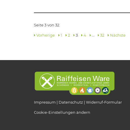
Seite 3 von 32.
Vorherige
1
2
3
4
…
32
Nächste
Impressum
Datenschutz
Widerruf-Formular
Cookie-Einstellungen ändern