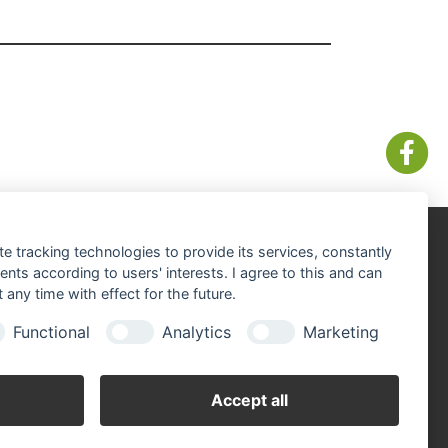
te tracking technologies to provide its services, constantly
lefon: 09674-92010
ts according to users' interests. I agree to this and can
Mail:
waren(at)raiffeisen-schoensee.de
any time with effect for the future.
Functional
Analytics
Marketing
Accept all