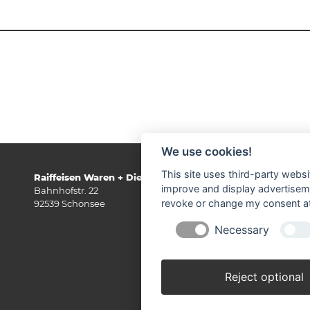
We use cookies!
This site uses third-party websi
Raiffeisen Waren + Dienstleistungs GmbH
Te
improve and display advertisemen
Bahnhofstr. 22
E-
revoke or change my consent at 
92539 Schönsee
Necessary
Reject optional