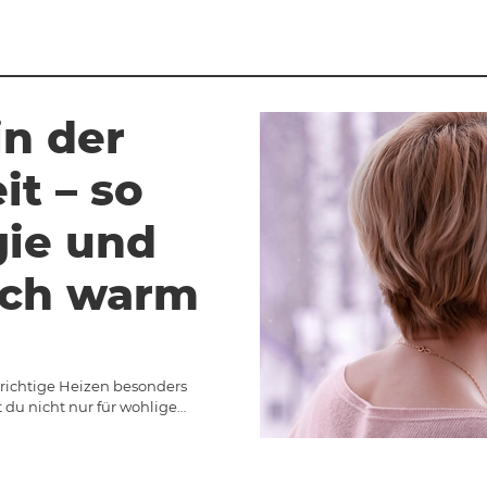
in der
it – so
gie und
ich warm
richtige Heizen besonders
 du nicht nur für wohlige…