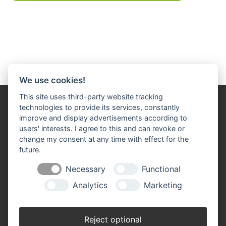
We use cookies!
This site uses third-party website tracking
technologies to provide its services, constantly
improve and display advertisements according to
users' interests. I agree to this and can revoke or
change my consent at any time with effect for the
future.
Impressum
Datenschutz
Widerruf-Formular
Necessary
Functional
Cookie-Einstellungen ändern
Analytics
Marketing
Raiffeisen Waren + Dienstleistungs GmbH
Bahnhofstr. 22
Reject optional
92539 Schönsee