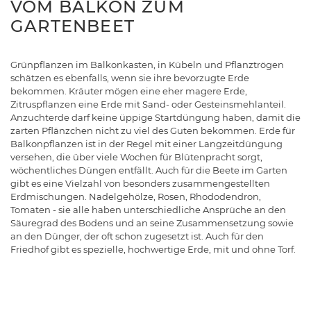
VOM BALKON ZUM
GARTENBEET
Grünpflanzen im Balkonkasten, in Kübeln und Pflanztrögen
schätzen es ebenfalls, wenn sie ihre bevorzugte Erde
bekommen. Kräuter mögen eine eher magere Erde,
Zitruspflanzen eine Erde mit Sand- oder Gesteinsmehlanteil.
Anzuchterde darf keine üppige Startdüngung haben, damit die
zarten Pflänzchen nicht zu viel des Guten bekommen. Erde für
Balkonpflanzen ist in der Regel mit einer Langzeitdüngung
versehen, die über viele Wochen für Blütenpracht sorgt,
wöchentliches Düngen entfällt. Auch für die Beete im Garten
gibt es eine Vielzahl von besonders zusammengestellten
Erdmischungen. Nadelgehölze, Rosen, Rhododendron,
Tomaten - sie alle haben unterschiedliche Ansprüche an den
Säuregrad des Bodens und an seine Zusammensetzung sowie
an den Dünger, der oft schon zugesetzt ist. Auch für den
Friedhof gibt es spezielle, hochwertige Erde, mit und ohne Torf.