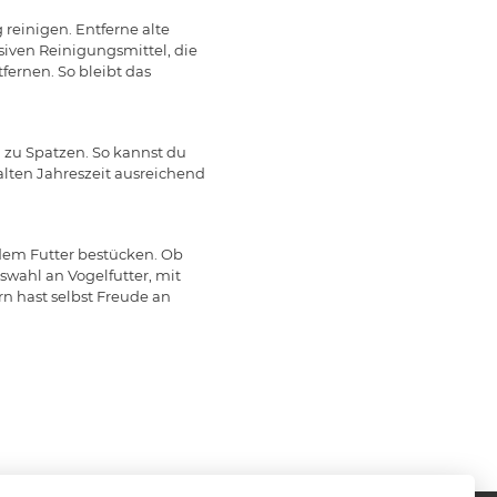
 reinigen. Entferne alte
siven Reinigungsmittel, die
fernen. So bleibt das
 zu Spatzen. So kannst du
kalten Jahreszeit ausreichend
dem Futter bestücken. Ob
wahl an Vogelfutter, mit
rn hast selbst Freude an