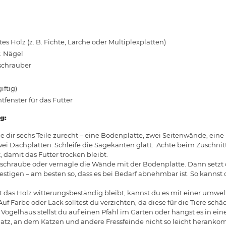
s Holz (z. B. Fichte, Lärche oder Multiplexplatten)
. Nägel
schrauber
iftig)
htfenster für das Futter
g:
de dir sechs Teile zurecht – eine Bodenplatte, zwei Seitenwände, ein
ei Dachplatten. Schleife die Sägekanten glatt. Achte beim Zuschnitt
, damit das Futter trocken bleibt.
erschraube oder vernagle die Wände mit der Bodenplatte. Dann setz
festigen – am besten so, dass es bei Bedarf abnehmbar ist. So kannst
t das Holz witterungsbeständig bleibt, kannst du es mit einer umwel
f Farbe oder Lack solltest du verzichten, da diese für die Tiere schä
e Vogelhaus stellst du auf einen Pfahl im Garten oder hängst es in ei
Platz, an dem Katzen und andere Fressfeinde nicht so leicht herank