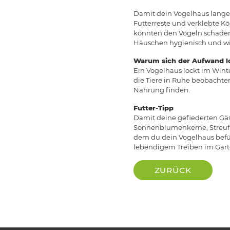
Damit dein Vogelhaus lange s
Futterreste und verklebte Kö
könnten den Vögeln schaden. 
Häuschen hygienisch und w
Warum sich der Aufwand l
Ein Vogelhaus lockt im Winte
die Tiere in Ruhe beobachten
Nahrung finden.
Futter-Tipp
Damit deine gefiederten Gäs
Sonnenblumenkerne, Streufut
dem du dein Vogelhaus befüll
lebendigem Treiben im Gart
ZURÜCK