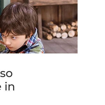
 so
 in