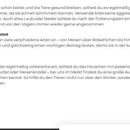
chön bleibt und die Tiere gesund bleiben, solltest du es regelmäßig
rner, da sie schnell schimmeln können. Verwende bitte keine aggres
Auch altes Laub oder Nester solltest du nach der Fütterungszeit ent
ird von den Vögeln immer wieder gerne angenommen.
ohnt
r viele verschiedene Arten an – von Meisen über Rotkehlchen bis hin
 und gleichzeitig einen wichtigen Beitrag leisten, damit sie in der 
te regelmäßig vorbeischauen, solltest du das Häuschen mit passen
ter oder Meisenknödel – bei uns im Markt findest du eine große Aus
en kannst. So hilfst du den Tieren nicht nur über den Winter, sonde
en.