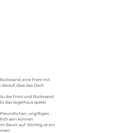
e Rückwand, eine Front mit
 darauf, dass das Dach
t du die Front und Rückwand
 du das Vogelhaus später
tfreundlichen, ungiftigen
dlich sein können.
nem Baum auf. Wichtig ist ein
ommen.