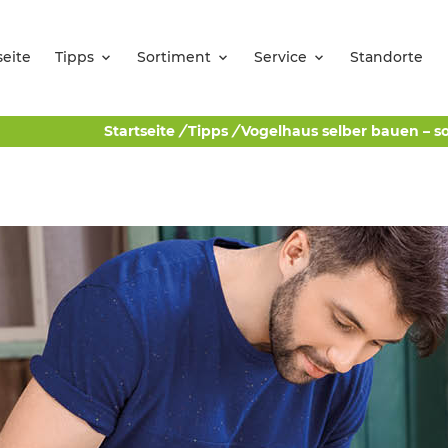
seite
Tipps
Sortiment
Service
Standorte
Startseite
/
Tipps
/
Vogelhaus selber bauen – so