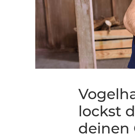
Vogelha
lockst 
deinen