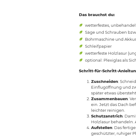
Das brauchst du:
wetterfestes, unbehandelte
Säge und Schrauben bzw
Bohrmaschine und Akku
Schleifpapier
wetterfeste Holzlasur (ung
optional: Plexiglas als Sic
Schritt-für-Schritt-Anleitun
Zuschneiden
: Schnei
Einflugöffnung und zw
später etwas übersteht
Zusammenbauen
: V
ein. Jetzt das Dach be
leichter reinigen.
Schutzanstrich
: Dami
Holzlasur behandeln. Au
Aufstellen
: Das fertig
geschützter, ruhiger 