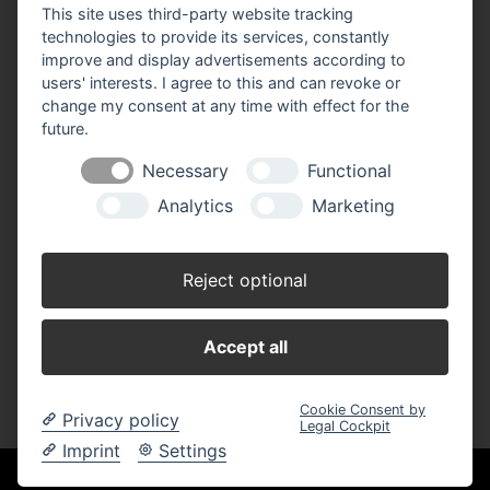
This site uses third-party website tracking
technologies to provide its services, constantly
improve and display advertisements according to
users' interests. I agree to this and can revoke or
change my consent at any time with effect for the
future.
Impressum
Datenschutz
Widerruf-Formular
Necessary
Functional
Cookie-Einstellungen ändern
Analytics
Marketing
Raiffeisen Waren + Dienstleistungs GmbH
Bahnhofstr. 22
Reject optional
92539 Schönsee
Telefon: 09674-92010
Accept all
E-Mail:
waren(at)raiffeisen-schoensee.de
Cookie Consent by
Privacy policy
Legal Cockpit
Imprint
Settings
Qualität aus Tradition. Ganz nah.