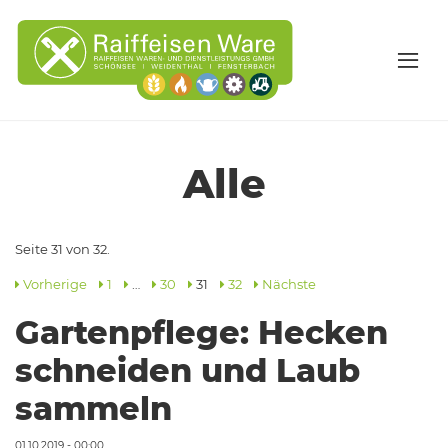
Alle
Seite 31 von 32.
Vorherige
1
…
30
31
32
Nächste
Gartenpflege: Hecken
schneiden und Laub
sammeln
01.10.2019 - 00:00