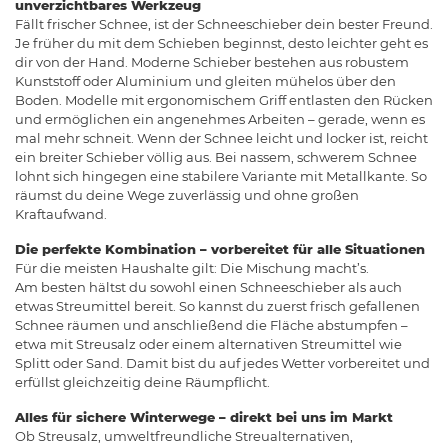
unverzichtbares Werkzeug
Fällt frischer Schnee, ist der Schneeschieber dein bester Freund.
Je früher du mit dem Schieben beginnst, desto leichter geht es
dir von der Hand. Moderne Schieber bestehen aus robustem
Kunststoff oder Aluminium und gleiten mühelos über den
Boden. Modelle mit ergonomischem Griff entlasten den Rücken
und ermöglichen ein angenehmes Arbeiten – gerade, wenn es
mal mehr schneit. Wenn der Schnee leicht und locker ist, reicht
ein breiter Schieber völlig aus. Bei nassem, schwerem Schnee
lohnt sich hingegen eine stabilere Variante mit Metallkante. So
räumst du deine Wege zuverlässig und ohne großen
Kraftaufwand.
Die perfekte Kombination – vorbereitet für alle Situationen
Für die meisten Haushalte gilt: Die Mischung macht’s.
Am besten hältst du sowohl einen Schneeschieber als auch
etwas Streumittel bereit. So kannst du zuerst frisch gefallenen
Schnee räumen und anschließend die Fläche abstumpfen –
etwa mit Streusalz oder einem alternativen Streumittel wie
Splitt oder Sand. Damit bist du auf jedes Wetter vorbereitet und
erfüllst gleichzeitig deine Räumpflicht.
Alles für sichere Winterwege – direkt bei uns im Markt
Ob Streusalz, umweltfreundliche Streualternativen,